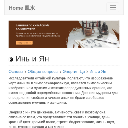
Home 風水
Toggle
it
Инь и Ян
Основы
>
Общие вопросы
>
Энергия Ци
>
Инь и Ян
Исследователи китайской культуры полагают, что изображение
черт инь и ян в символах/образах гуа, является символическим
изображением мужских и женских репродуктивных органов, что
имеет под собой определённые основания. Древние мудрецы для
определения свойств и качеств инь и ян брали за образец
совокупление мужчины и женщины.
Энергия Ян - это движение, активность, свет и поэтому она
связана со всем, что представляет эти понятия; солнце, день,
красный цвет, громкий голос, стресс, бодрствование, жизнь, шум,
лето, мужское начало и так далее .