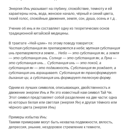
Энергия Инь указывает на глубину, спокойствие, темноту и ей
характерны ночь, вода, женское начало, чёрный и синий цвета,
тихий голос, спокойные движения, земля, сон, душа, осень и т.д .
Учение об инь и ян составляет одну из теоретических основ
традиционной китайской медицины.
В трактате «Ней-цзин» по этому поводу говорится:
Чистая субстанция ян претворяется в небе; мутная субстанция
инь претворяется в земле… Небо — это субстанция ян, а земля
— это субстанция инь. Солнце — это субстанция ян, а Луна —
это субстанция инь… Субстанция инь — это покой, а
субстанция ян — это подвижность. Субстанция ян рождает, а
субстанция инь взращивает. Субстанция ян трансформирует
дыхание-ци, а субстанция инь формирует телесную форму.
Одним из лучших символов, описывающих, двойственность и
движение энергии Инь и Ян это известный нам символ Тай Чи.
Этот символ представляет собой разделение на две части: одна
из которых белая или светлая (энергия Ян) и другая тёмного или
чёрного цвета (энергия Инь)
Примеры избытка Инь:
Такими примерами могут быть нехватка подвижности, вялость,
депрессия, уныние, нездоровое стремление к темноте,