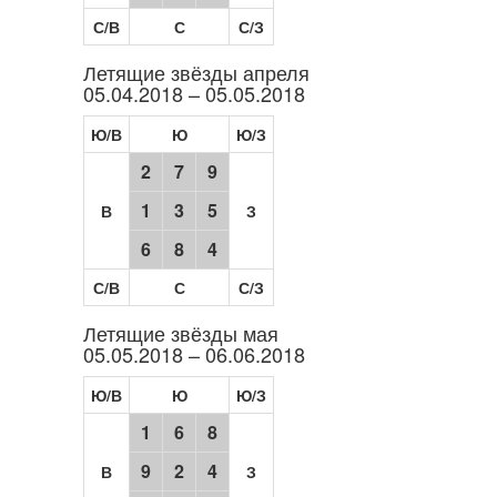
С/В
С
С/З
Летящие звёзды апреля
05.04.2018 – 05.05.2018
Ю/В
Ю
Ю/З
2
7
9
1
3
5
В
З
6
8
4
С/В
С
С/З
Летящие звёзды мая
05.05.2018 – 06.06.2018
Ю/В
Ю
Ю/З
1
6
8
9
2
4
В
З