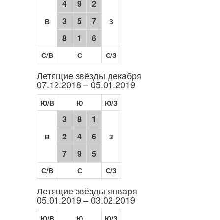
4
9
2
3
5
7
В
З
8
1
6
С/В
С
С/З
Летящие звёзды декабря
07.12.2018 – 05.01.2019
Ю/В
Ю
Ю/З
3
8
1
2
4
6
В
З
7
9
5
С/В
С
С/З
Летящие звёзды января
05.01.2019 – 03.02.2019
Ю/В
Ю
Ю/З