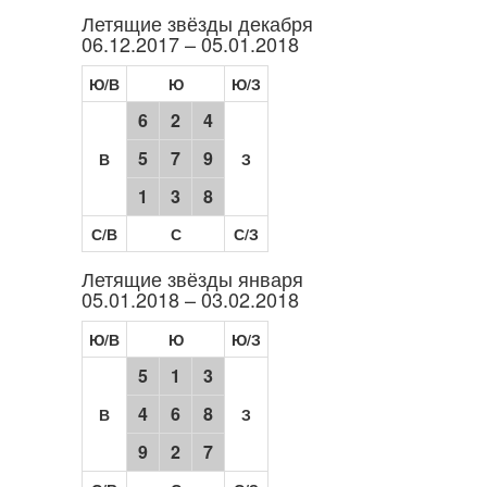
Летящие звёзды декабря
06.12.2017 – 05.01.2018
Ю/В
Ю
Ю/З
6
2
4
5
7
9
В
З
1
3
8
С/В
С
С/З
Летящие звёзды января
05.01.2018 – 03.02.2018
Ю/В
Ю
Ю/З
5
1
3
4
6
8
В
З
9
2
7