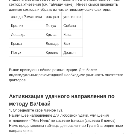
сектора Угнетения (см. таблицу ниже) . Имеет смысл проверить
данные сектора и убрать из них активизирующие факторы.
звезда Романтики
расцвет
угнетение
Кролик
Петух
Собака
Лошадь
Крыса
Коза
Крыса
Лошадь
Бык
Петух
Кролик
Дракон
Выше приведены общие рекомендации. Для более
индивидуальных рекомендаций необходимо учитывать множество
факторов.
Активизация удачного направления по
методу БаЧжай
1. Определите свое личное Гуа .
Наилучшее направление для любовной удачи, улучшения
отношений - "Янь Нянь" по системе Бачжай (система 8 домов).
Ниже представлены таблицы для различных Гуа и благоприятные
направления: