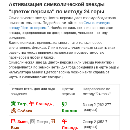
Активизация символической звезды
"Цветок персика" по методу 24 горы
Символическая звезда Цветок персика дает своему обладателю
привлекательность. Подробнее читайте про
Символическую
звезду "Цветок персика"
. Наиболее сильное влияние оказывает
звезда, определенная по дню рождения, меньшее - по году
рождения.
Важно понимать привлекательность - это только первое
впечатление, флюиды. И ни в коем случает нельзя ставить знак
равенства между привлекательностью и совместимостью
партнеров в любви и браке.
Символическая звезда Цветок персика (или Звезда Романтики)
определяется по земной ветви дня/года рождения ( в карте бацзы
калькулятора МинЛи Цветок персика можно найти справа от
карты в символических звездах ).
Земная ветвь дня или года
Цветок
Направление по
рождения
персика
методу "24 горы"
Тигр
Лошадь
,
,
Запад 2 (262-277
градусы)
Кролик
Собака
Змея
Петух
,
,
Север 2 (352-7
градусы)
Бык
Лошадь