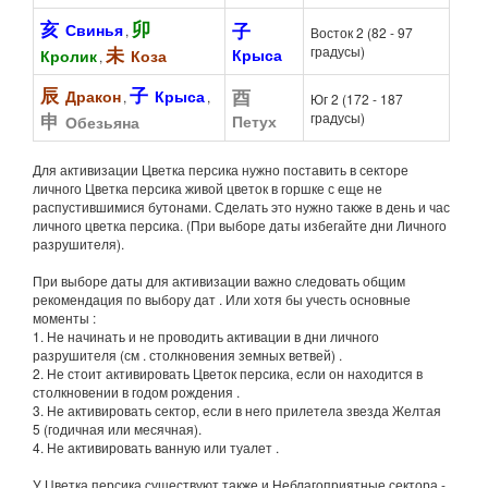
Свинья
,
Восток 2 (82 - 97
градусы)
Крыса
Кролик
Коза
,
Дракон
Крыса
,
,
Юг 2 (172 - 187
градусы)
Петух
Обезьяна
Для активизации Цветка персика нужно поставить в секторе
личного Цветка персика живой цветок в горшке с еще не
распустившимися бутонами. Сделать это нужно также в день и час
личного цветка персика. (При выборе даты избегайте дни Личного
разрушителя).
При выборе даты для активизации важно следовать общим
рекомендация по выбору дат . Или хотя бы учесть основные
моменты :
1. Не начинать и не проводить активации в дни личного
разрушителя (см . столкновения земных ветвей) .
2. Не стоит активировать Цветок персика, если он находится в
столкновении в годом рождения .
3. Не активировать сектор, если в него прилетела звезда Желтая
5 (годичная или месячная).
4. Не активировать ванную или туалет .
У Цветка персика существуют также и Неблагоприятные сектора -