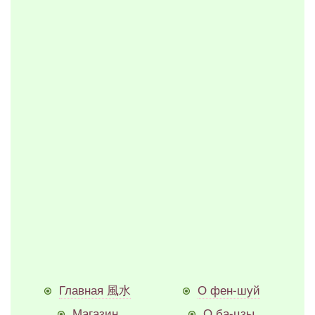
Главная 風水
О фен-шуй
Магазин
О ба-цзы