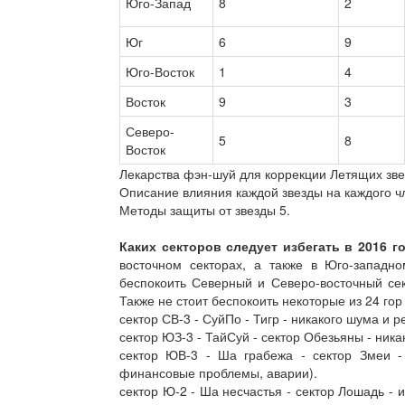
Юго-Запад
8
2
Юг
6
9
Юго-Восток
1
4
Восток
9
3
Северо-
5
8
Восток
Лекарства фэн-шуй для коррекции Летящих зве
Описание влияния каждой звезды на каждого чле
Методы защиты от звезды 5.
Каких секторов следует избегать в 2016 го
восточном секторах, а также в Юго-западн
беспокоить Северный и Северо-восточный сек
Также не стоит беспокоить некоторые из 24 гор 
сектор СВ-3 - СуйПо - Тигр - никакого шума и р
сектор ЮЗ-3 - ТайСуй - сектор Обезьяны - ника
сектор ЮВ-3 - Ша грабежа - сектор Змеи -
финансовые проблемы, аварии).
сектор Ю-2 - Ша несчастья - сектор Лошадь -