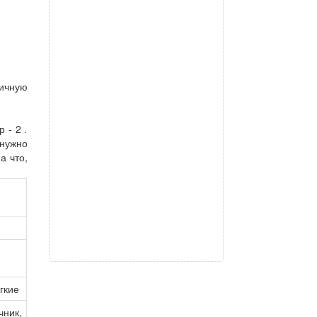
дичную
 - 2 .
нужно
а что,
и
егкие
ник,