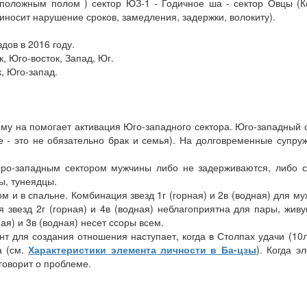
положным полом ) сектор ЮЗ-1 - Годичное ша - сектор Овцы (К
носит нарушение сроков, замедления, задержки, волокиту).
дов в 2016 году.
, Юго-восток, Запад, Юг.
, Юго-запад.
му на помогает активация Юго-западного сектора. Юго-западный 
 - это не обязательно брак и семья). На долговременные супру
ро-западным сектором мужчины либо не задерживаются, либо с
ы, тунеядцы.
дом и в спальне. Комбинация звезд 1г (горная) и 2в (водная) для м
звезд 2г (горная) и 4в (водная) неблагоприятна для пары, жив
ая) и 3в (водная) несет ссоры всем.
 для создания отношения наступает, когда в Столпах удачи (10
а (см.
Характеристики элемента личности в Ба-цзы
). Когда э
говорит о проблеме.