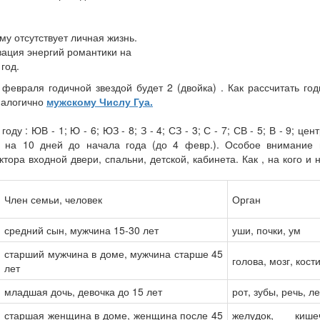
му отсутствует личная жизнь.
вация энергий романтики на
 год.
4 февраля годичной звездой будет 2 (двойка) . Как рассчитать го
аналогично
мужскому Числу Гуа.
 : ЮВ - 1; Ю - 6; ЮЗ - 8; З - 4; СЗ - 3; С - 7; СВ - 5; В - 9; центр
 на 10 дней до начала года (до 4 февр.). Особое внимание 
тора входной двери, спальни, детской, кабинета. Как , на кого и н
Член семьи, человек
Орган
средний сын, мужчина 15-30 лет
уши, почки, ум
старший мужчина в доме, мужчина старше 45
голова, мозг, кост
лет
младшая дочь, девочка до 15 лет
рот, зубы, речь, л
старшая женщина в доме, женщина после 45
желудок, кишеч