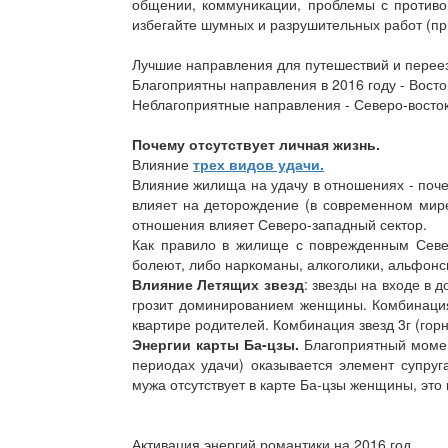
общении, коммуникации, проблемы с противо
избегайте шумных и разрушительных работ (при
Лучшие направления для путешествий и переез
Благоприятны направления в 2016 году - Восток
Неблагоприятные направления - Северо-восток
Почему отсутствует личная жизнь.
Влияние
трех видов удачи.
Влияние жилища на удачу в отношениях - поче
влияет на деторождение (в современном мире
отношения влияет Северо-западный сектор.
Как правило в жилище с поврежденным Севе
болеют, либо наркоманы, алкоголики, альфонс
Влияние Летящих звезд
: звезды на входе в 
грозит доминированием женщины. Комбинация 
квартире родителей. Комбинация звезд 3г (горн
Энергии карты Ба-цзы.
Благоприятный момент
периодах удачи) оказывается элемент супруг
мужа отсутствует в карте Ба-цзы женщины, это 
Активация энергий романтики на 2016 год.