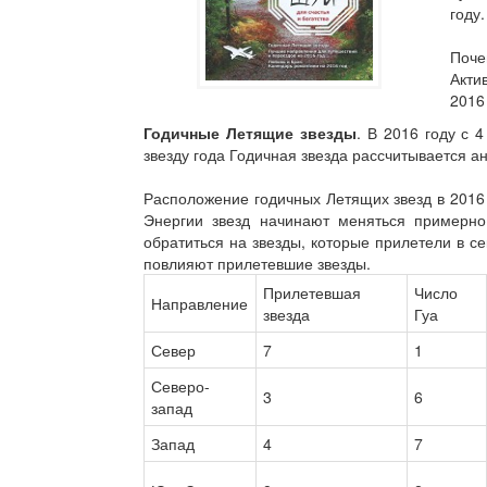
году.
Поче
Акти
2016
Годичные Летящие звезды
. В 2016 году с 
звезду года Годичная звезда рассчитывается 
Расположение годичных Летящих звезд в 2016 году
Энергии звезд начинают меняться примерно
обратиться на звезды, которые прилетели в сек
повлияют прилетевшие звезды.
Прилетевшая
Число
Направление
звезда
Гуа
Север
7
1
Северо-
3
6
запад
Запад
4
7