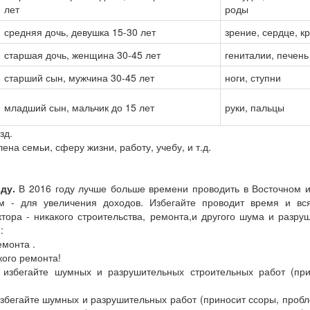
лет
роды
средняя дочь, девушка 15-30 лет
зрение, сердце, к
старшая дочь, женщина 30-45 лет
гениталии, печень
старший сын, мужчина 30-45 лет
ноги, ступни
младший сын, мальчик до 15 лет
руки, пальцы
зд.
на семьи, сферу жизни, работу, учебу, и т.д.
ду.
В 2016 году лучше больше времени проводить в Восточном 
ом - для увеличения доходов. Избегайте проводит время и вся
тора - никакого строительства, ремонта,и другого шума и разру
:
емонта .
кого ремонта!
 избегайте шумных и разрушительных строительных работ (при
 избегайте шумных и разрушительных работ (приносит ссоры, проб