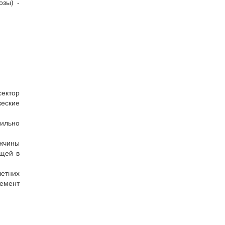
озы) -
сектор
жеские
ильно
ужчины
ущей в
летних
лемент