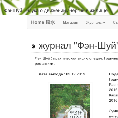
ФэнШуй - наука о движении энергии в жилище.
Home 風水
Магазин
Журналы
Ст
журнал "Фэн-Шуй"
Фэн Шуй : практическая энциклопедия. Годичн
романтики .
Дата выхода
: 09.12.2015
Соде
Годи
Расп
2016
Каки
2016
Лучш
путе