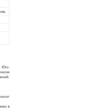
ровь
и Юго-
чески
шений.
носит
лемы в